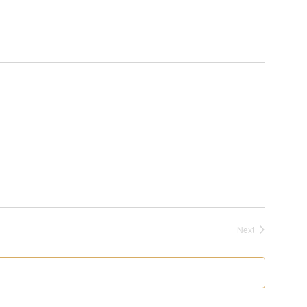
Navigat
Events
Next